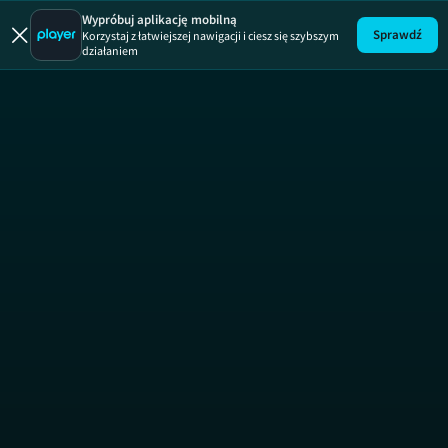
Patent na
Wypróbuj aplikację mobilną
Sprawdź
Korzystaj z łatwiejszej nawigacji i ciesz się szybszym
działaniem