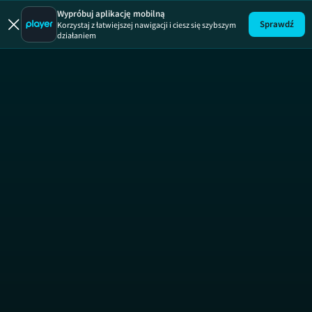
Pani Gadżet
Wypróbuj aplikację mobilną
Sprawdź
Korzystaj z łatwiejszej nawigacji i ciesz się szybszym
działaniem