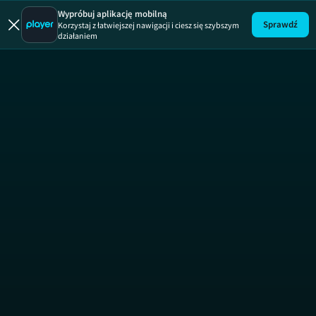
Wypróbuj aplikację mobilną
Sprawdź
Korzystaj z łatwiejszej nawigacji i ciesz się szybszym
działaniem
Pani Gadżet