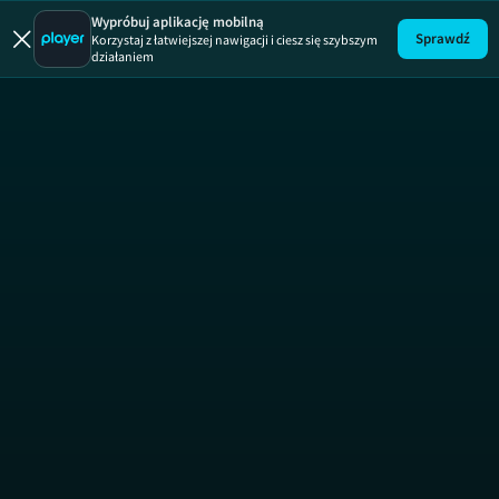
Pani Gad
Wypróbuj aplikację mobilną
Sprawdź
Korzystaj z łatwiejszej nawigacji i ciesz się szybszym
działaniem