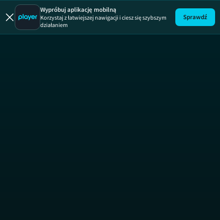
Pani Gad
Wypróbuj aplikację mobilną
Sprawdź
Korzystaj z łatwiejszej nawigacji i ciesz się szybszym
działaniem