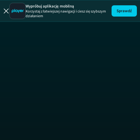
Ostre cięcie
Wypróbuj aplikację mobilną
Sprawdź
Korzystaj z łatwiejszej nawigacji i ciesz się szybszym
działaniem