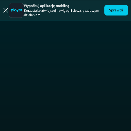
Ostre cięcie
Wypróbuj aplikację mobilną
Sprawdź
Korzystaj z łatwiejszej nawigacji i ciesz się szybszym
działaniem