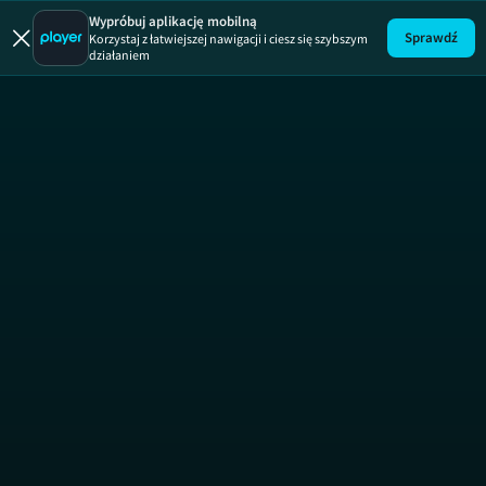
Operacja tu
Wypróbuj aplikację mobilną
Sprawdź
Korzystaj z łatwiejszej nawigacji i ciesz się szybszym
działaniem