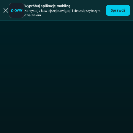
Operacja tu
Wypróbuj aplikację mobilną
Sprawdź
Korzystaj z łatwiejszej nawigacji i ciesz się szybszym
działaniem