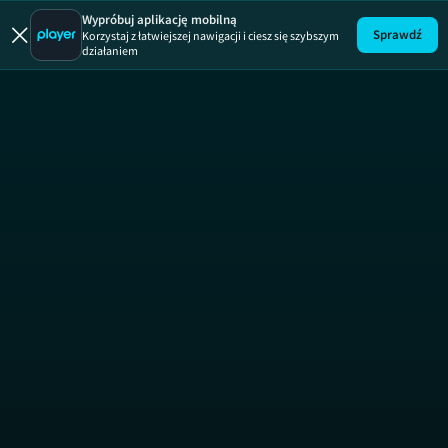
Olivier
Wypróbuj aplikację mobilną
Sprawdź
Korzystaj z łatwiejszej nawigacji i ciesz się szybszym
działaniem