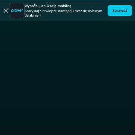
Oblicza p
Wypróbuj aplikację mobilną
Sprawdź
Korzystaj z łatwiejszej nawigacji i ciesz się szybszym
działaniem