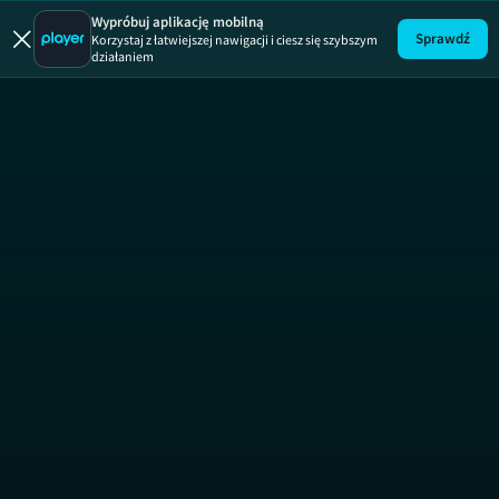
Numerek 
Wypróbuj aplikację mobilną
Sprawdź
Korzystaj z łatwiejszej nawigacji i ciesz się szybszym
działaniem