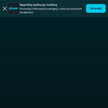
Numerek 
Wypróbuj aplikację mobilną
Sprawdź
Korzystaj z łatwiejszej nawigacji i ciesz się szybszym
działaniem