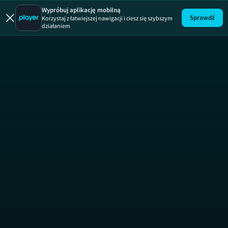
Nowy Gadżet
Wypróbuj aplikację mobilną
Sprawdź
Korzystaj z łatwiejszej nawigacji i ciesz się szybszym
działaniem