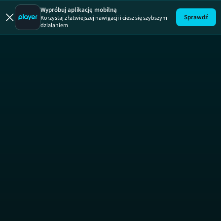
Nieczysta gra
Wypróbuj aplikację mobilną
Sprawdź
Korzystaj z łatwiejszej nawigacji i ciesz się szybszym
działaniem