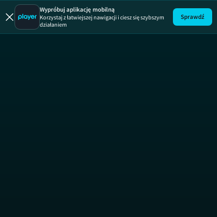
Nie ma,
Wypróbuj aplikację mobilną
Sprawdź
Korzystaj z łatwiejszej nawigacji i ciesz się szybszym
działaniem