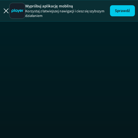
Wypróbuj aplikację mobilną
Sprawdź
Korzystaj z łatwiejszej nawigacji i ciesz się szybszym
działaniem
Nauka jazdy