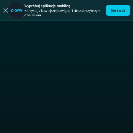
Wypróbuj aplikację mobilną
Sprawdź
Korzystaj z łatwiejszej nawigacji i ciesz się szybszym
działaniem