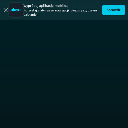
Motywy F
Wypróbuj aplikację mobilną
Sprawdź
Korzystaj z łatwiejszej nawigacji i ciesz się szybszym
działaniem