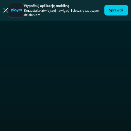
Mobilni 
Wypróbuj aplikację mobilną
Sprawdź
Korzystaj z łatwiejszej nawigacji i ciesz się szybszym
działaniem