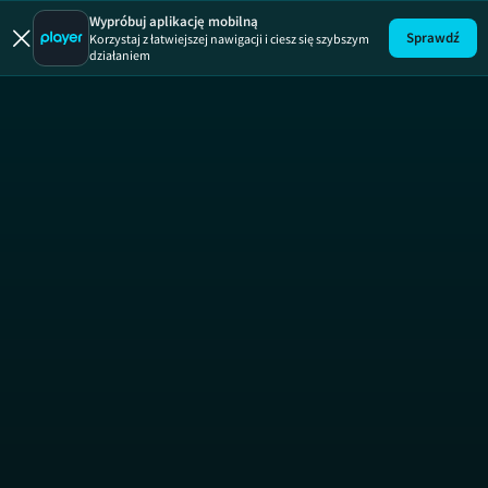
Mobilni 
Wypróbuj aplikację mobilną
Sprawdź
Korzystaj z łatwiejszej nawigacji i ciesz się szybszym
działaniem