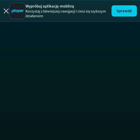
Mobilni 
Wypróbuj aplikację mobilną
Sprawdź
Korzystaj z łatwiejszej nawigacji i ciesz się szybszym
działaniem