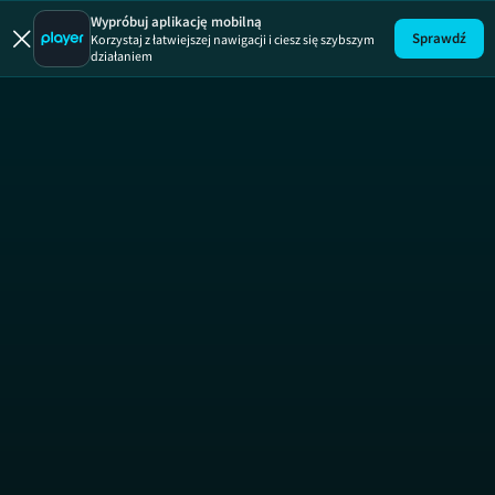
Misja Martyna
Wypróbuj aplikację mobilną
Sprawdź
Korzystaj z łatwiejszej nawigacji i ciesz się szybszym
działaniem