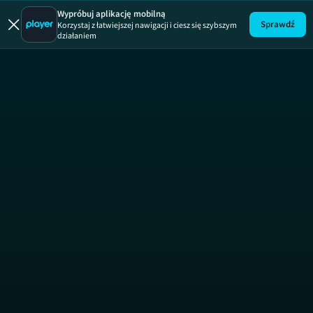
Miłość od k
Wypróbuj aplikację mobilną
Sprawdź
Korzystaj z łatwiejszej nawigacji i ciesz się szybszym
działaniem