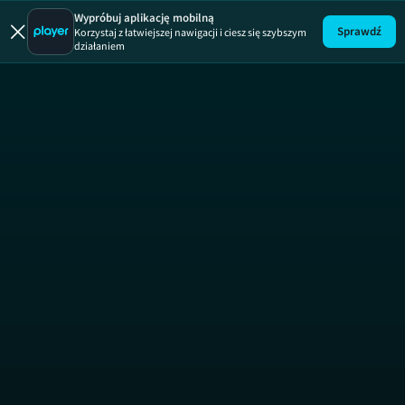
Milionerzy
Wypróbuj aplikację mobilną
Sprawdź
Korzystaj z łatwiejszej nawigacji i ciesz się szybszym
działaniem