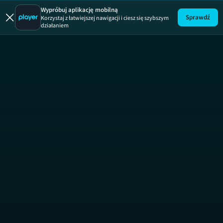
Milionerzy
Wypróbuj aplikację mobilną
Sprawdź
Korzystaj z łatwiejszej nawigacji i ciesz się szybszym
działaniem