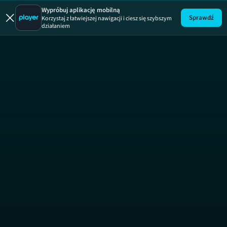
Milionerzy
Wypróbuj aplikację mobilną
Sprawdź
Korzystaj z łatwiejszej nawigacji i ciesz się szybszym
działaniem