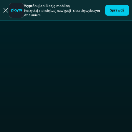
Wypróbuj aplikację mobilną
Sprawdź
Korzystaj z łatwiejszej nawigacji i ciesz się szybszym
działaniem