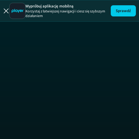
Miasto Kobiet
Wypróbuj aplikację mobilną
Sprawdź
Korzystaj z łatwiejszej nawigacji i ciesz się szybszym
działaniem