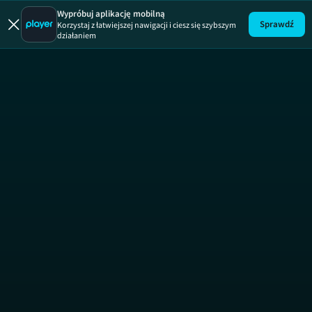
Megatransp
Wypróbuj aplikację mobilną
Sprawdź
Korzystaj z łatwiejszej nawigacji i ciesz się szybszym
działaniem