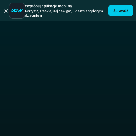
Megatransp
Wypróbuj aplikację mobilną
Sprawdź
Korzystaj z łatwiejszej nawigacji i ciesz się szybszym
działaniem