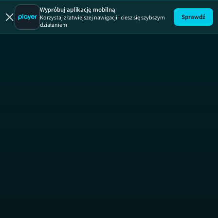
Megatransp
Wypróbuj aplikację mobilną
Sprawdź
Korzystaj z łatwiejszej nawigacji i ciesz się szybszym
działaniem