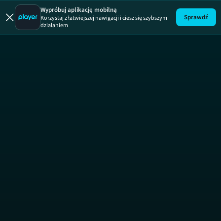
MasterChef
Wypróbuj aplikację mobilną
Sprawdź
Korzystaj z łatwiejszej nawigacji i ciesz się szybszym
działaniem