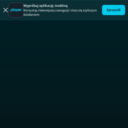
Mamo to ja
Wypróbuj aplikację mobilną
Sprawdź
Korzystaj z łatwiejszej nawigacji i ciesz się szybszym
działaniem