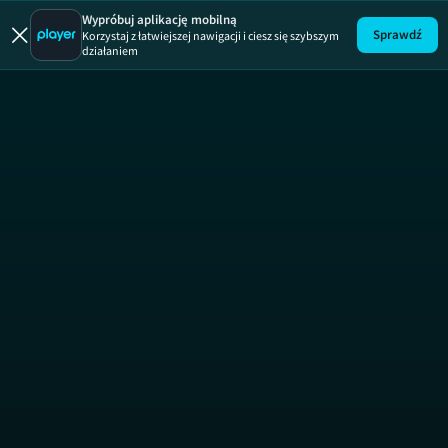
Mamo to ja
Wypróbuj aplikację mobilną
Sprawdź
Korzystaj z łatwiejszej nawigacji i ciesz się szybszym
działaniem