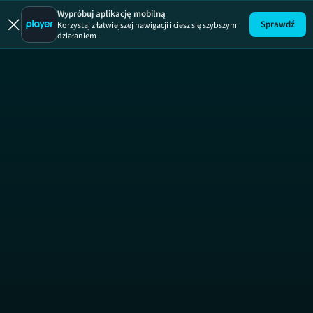
Mamo to ja
Wypróbuj aplikację mobilną
Sprawdź
Korzystaj z łatwiejszej nawigacji i ciesz się szybszym
działaniem