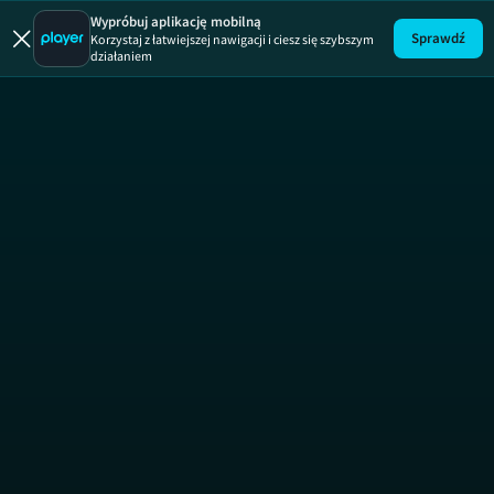
Mamo to ja
Wypróbuj aplikację mobilną
Sprawdź
Korzystaj z łatwiejszej nawigacji i ciesz się szybszym
działaniem