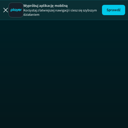
Mam Talent!
Wypróbuj aplikację mobilną
Sprawdź
Korzystaj z łatwiejszej nawigacji i ciesz się szybszym
działaniem