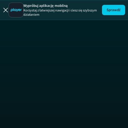
Mam Talent!
Wypróbuj aplikację mobilną
Sprawdź
Korzystaj z łatwiejszej nawigacji i ciesz się szybszym
działaniem