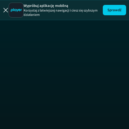
Wypróbuj aplikację mobilną
Sprawdź
Korzystaj z łatwiejszej nawigacji i ciesz się szybszym
działaniem