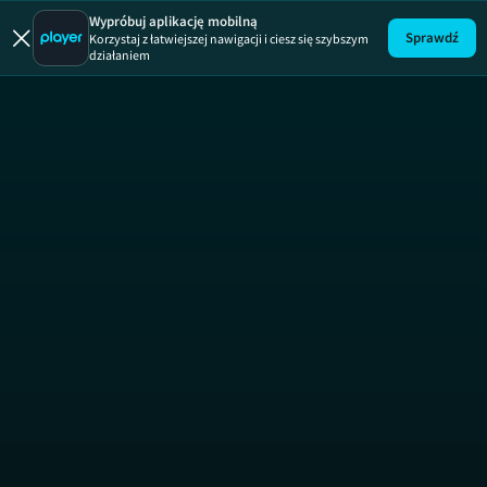
Wypróbuj aplikację mobilną
Sprawdź
Korzystaj z łatwiejszej nawigacji i ciesz się szybszym
działaniem