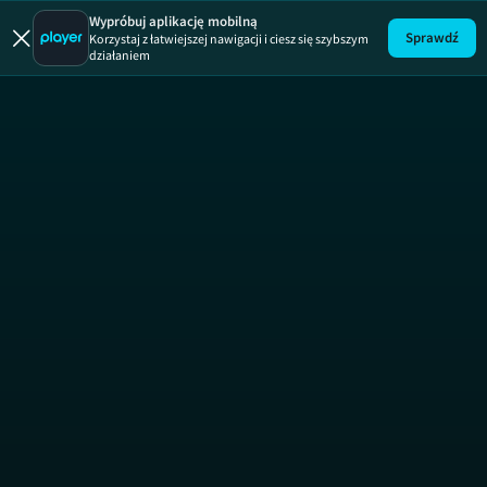
Maja w ogr
Wypróbuj aplikację mobilną
Sprawdź
Korzystaj z łatwiejszej nawigacji i ciesz się szybszym
działaniem