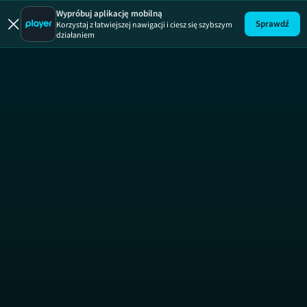
Maja w ogr
Wypróbuj aplikację mobilną
Sprawdź
Korzystaj z łatwiejszej nawigacji i ciesz się szybszym
działaniem