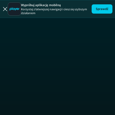
Maja w ogr
Wypróbuj aplikację mobilną
Sprawdź
Korzystaj z łatwiejszej nawigacji i ciesz się szybszym
działaniem