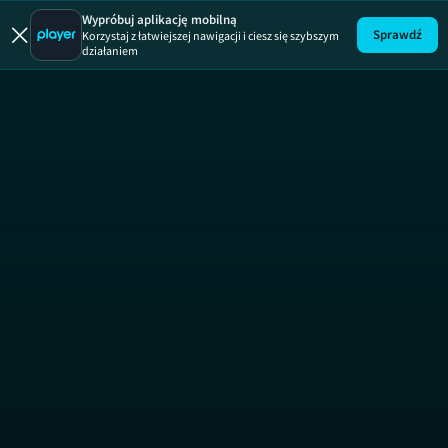
Maja w ogr
Wypróbuj aplikację mobilną
Sprawdź
Korzystaj z łatwiejszej nawigacji i ciesz się szybszym
działaniem