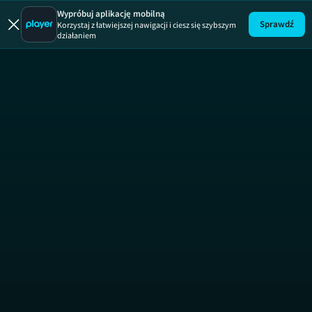
Maja w ogr
Wypróbuj aplikację mobilną
Sprawdź
Korzystaj z łatwiejszej nawigacji i ciesz się szybszym
działaniem