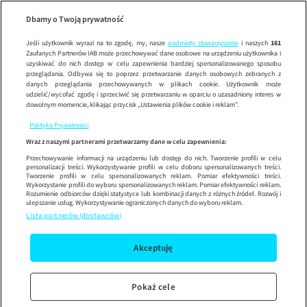
Maja w ogr
Wypróbuj aplikację mobilną
Dbamy o Twoją prywatność
Sprawdź
Korzystaj z łatwiejszej nawigacji i ciesz się szybszym
działaniem
Jeśli użytkownik wyrazi na to zgodę, my, nasze
podmioty stowarzyszone
i naszych
161
Zaufanych Partnerów IAB może przechowywać dane osobowe na urządzeniu użytkownika i
uzyskiwać do nich dostęp w celu zapewnienia bardziej spersonalizowanego sposobu
przeglądania. Odbywa się to poprzez przetwarzanie danych osobowych zebranych z
danych przeglądania przechowywanych w plikach cookie. Użytkownik może
udzielić/wycofać zgodę i sprzeciwić się przetwarzaniu w oparciu o uzasadniony interes w
dowolnym momencie, klikając przycisk „Ustawienia plików cookie i reklam”.
Polityka Prywatności
Wraz z naszymi partnerami przetwarzamy dane w celu zapewnienia:
Przechowywanie informacji na urządzeniu lub dostęp do nich. Tworzenie profili w celu
personalizacji treści. Wykorzystywanie profili w celu doboru spersonalizowanych treści.
Tworzenie profili w celu spersonalizowanych reklam. Pomiar efektywności treści.
Wykorzystanie profili do wyboru spersonalizowanych reklam. Pomiar efektywności reklam.
Rozumienie odbiorców dzięki statystyce lub kombinacji danych z różnych źródeł. Rozwój i
ulepszanie usług. Wykorzystywanie ograniczonych danych do wyboru reklam.
Lista partnerów (dostawców)
Akceptuję
Pokaż cele