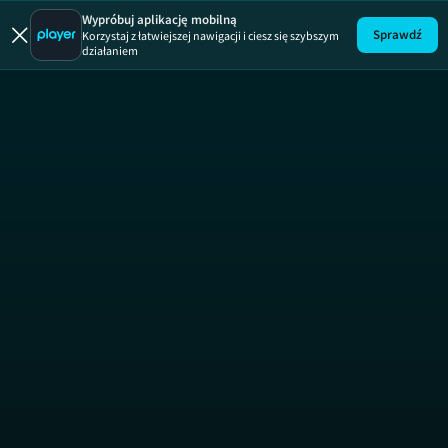
Maja w ogr
Wypróbuj aplikację mobilną
Sprawdź
Korzystaj z łatwiejszej nawigacji i ciesz się szybszym
działaniem