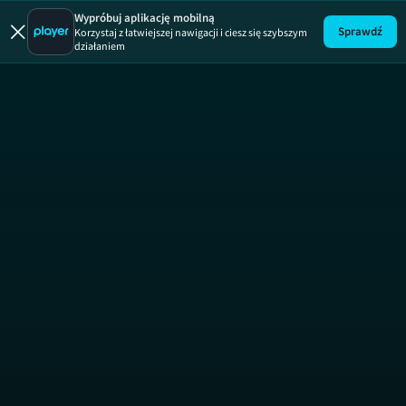
Maja w ogr
Wypróbuj aplikację mobilną
Sprawdź
Korzystaj z łatwiejszej nawigacji i ciesz się szybszym
działaniem