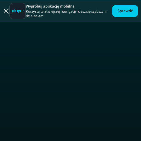
Magia nagości
Magia nagości, sez
Wypróbuj aplikację mobilną
Sprawdź
Korzystaj z łatwiejszej nawigacji i ciesz się szybszym
działaniem